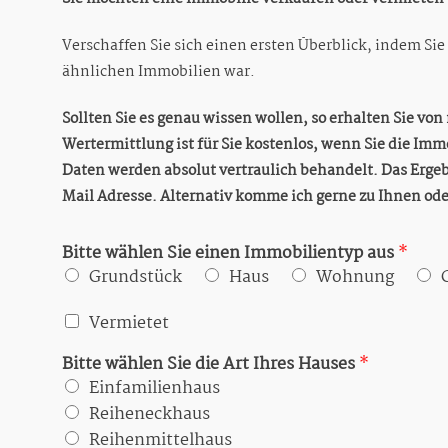
Verschaffen Sie sich einen ersten Überblick, indem Sie
ähnlichen Immobilien war.
Sollten Sie es genau wissen wollen, so erhalten Sie vo
Wertermittlung ist für Sie kostenlos, wenn Sie die Imm
Daten werden absolut vertraulich behandelt. Das Ergeb
Mail Adresse. Alternativ komme ich gerne zu Ihnen od
Bitte wählen Sie einen Immobilientyp aus
*
Grundstück
Haus
Wohnung
V
Vermietet
e
r
Bitte wählen Sie die Art Ihres Hauses
*
m
Einfamilienhaus
i
Reiheneckhaus
e
Reihenmittelhaus
t