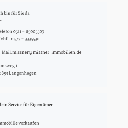
ch bin für Sie da
elefon 0511 – 85005503
obil 01577 – 3335530
-Mail:
missner@missner-immobilien.de
önsweg 1
0853 Langenhagen
ein Service für Eigentümer
mmobilie verkaufen