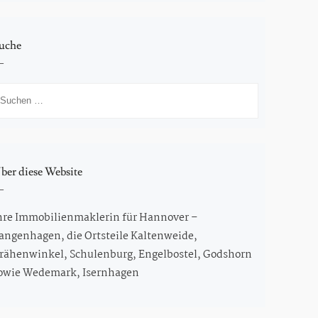
uche
uchen
ach:
ber diese Website
hre Immobilienmaklerin für Hannover –
angenhagen, die Ortsteile Kaltenweide,
rähenwinkel, Schulenburg, Engelbostel, Godshorn
owie Wedemark, Isernhagen