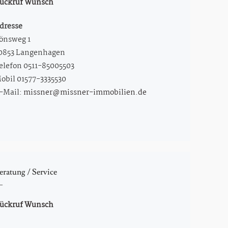
ückruf Wunsch
dresse
önsweg 1
0853 Langenhagen
elefon 0511-85005503
obil 01577-3335530
-Mail:
missner@missner-immobilien.de
eratung / Service
ückruf Wunsch