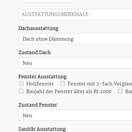
A
u
s
Dachausstattung
s
t
a
t
t
Zustand Dach
u
n
g
s
Fenster Ausstattung
m
Holzfenster
Fenster mit 2-fach Vergla
e
Baujahr der Fenster älter als BJ 2000
Ba
r
k
Zustand Fenster
m
a
l
e
Sanitär Ausstattung