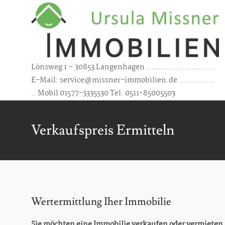
Skip
to
content
Lönsweg 1 – 30853 Langenhagen …………………… …
E-Mail: service@missner-immobilien.de …………..
.. Mobil 01577-3335530 Tel. 0511-85005503
Verkaufspreis Ermitteln
Wertermittlung Iher Immobilie
Sie möchten eine Immobilie verkaufen oder vermieten 