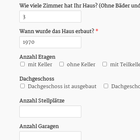
T
Wie viele Zimmer hat Ihr Haus? (Ohne Bäder un
e
x
t
*
Wann wurde das Haus erbaut?
*
Anzahl Etagen
mit Keller
ohne Keller
mit Teilkell
Dachgeschoss
Dachgeschoss ist ausgebaut
Dachgescho
Anzahl Stellplätze
Anzahl Garagen