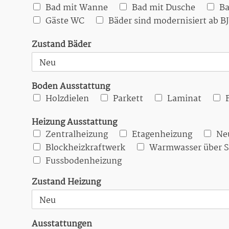
Bad mit Wanne
Bad mit Dusche
Ba
Gäste WC
Bäder sind modernisiert ab B
Zustand Bäder
Boden Ausstattung
Holzdielen
Parkett
Laminat
Heizung Ausstattung
Zentralheizung
Etagenheizung
Ne
Blockheizkraftwerk
Warmwasser über S
Fussbodenheizung
Zustand Heizung
Ausstattungen