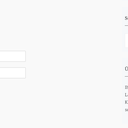
S
S
n
Ü
I
L
K
s