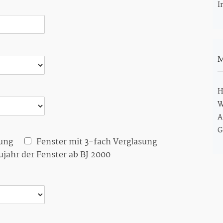
I
M
H
W
A
G
sung
Fenster mit 3-fach Verglasung
ujahr der Fenster ab BJ 2000