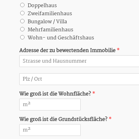
e
Doppelhaus
t
Zweifamilienhaus
Bungalow / Villa
Mehrfamilienhaus
Wohn- und Geschäftshaus
Adresse der zu bewertenden Immobilie
*
E
i
n
Wie groß ist die Wohnfläche?
*
z
e
i
l
i
Wie groß ist die Grundstücksfläche?
*
g
e
r