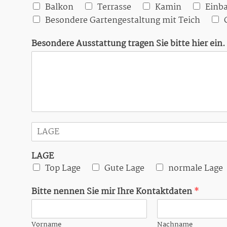
Balkon
Terrasse
Kamin
Einb
Besondere Gartengestaltung mit Teich
Besondere Ausstattung tragen Sie bitte hier ein.
E
i
n
LAGE
z
e
Top Lage
Gute Lage
normale Lage
i
l
Bitte nennen Sie mir Ihre Kontaktdaten
*
i
g
e
Vorname
Nachname