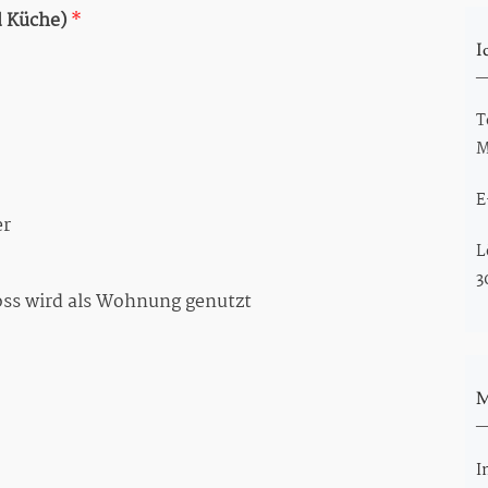
d Küche)
*
I
T
M
E
er
L
3
ss wird als Wohnung genutzt
M
I