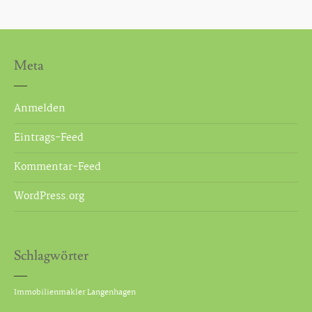
Eigentumswohnungen
Mehrfamilienhaus kaufen
Meta
Grundstück kaufen
Anmelden
Gewerbeimmobilien mieten und Garagen mieten
Eintrags-Feed
Wohnung mieten – Haus mieten
Kommentar-Feed
Immobilien Verkauf/ Vermietung
WordPress.org
Service
Immobilien Beratung und Begleitung
Schlagwörter
Marktpreiseinschätzung
Immobilienmakler Langenhagen
Immobilien vermieten