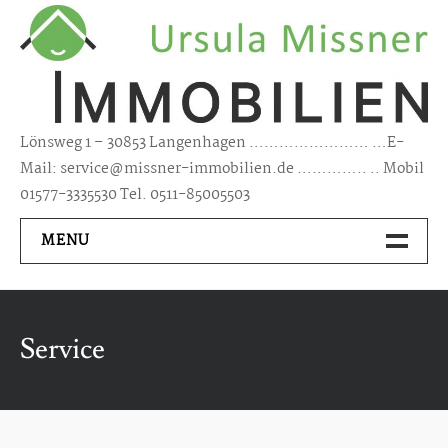
Skip
to
content
Lönsweg 1 – 30853 Langenhagen …………………… …E-
Mail: service@missner-immobilien.de ………….. .. Mobil
01577-3335530 Tel. 0511-85005503
MENU
Kontakt
Service
Über Mich
Immobilien Kaufen/ Mieten
Haus kaufen