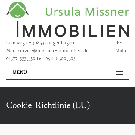
Skip
to
content
Lönsweg 1 – 30853 Langenhagen …………………… …E-
Mail: service@missner-immobilien.de ………….. .. Mobil
01577-3335530 Tel. 0511-85005503
MENU
Kontakt
Cookie-Richtlinie (EU)
Über Mich
Immobilien Kaufen/ Mieten
Haus kaufen