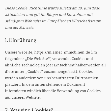
Diese Cookie-Richtlinie wurde zuletzt am 10. Juni 2026
Eigentumswohnungen
aktualisiert und gilt für Bürger und Einwohner mit
Mehrfamilienhaus kaufen
ständigem Wohnsitz im Europäischen Wirtschaftsraum
und der Schweiz.
Grundstück kaufen
1. Einführung
Gewerbeimmobilien mieten und Garagen mieten
Wohnung mieten – Haus mieten
Unsere Website,
https://missner-immobilien.de
(im
folgenden: „Die Website“) verwendet Cookies und
Immobilien Verkauf/ Vermietung
ähnliche Technologien (der Einfachheit halber werden all
diese unter „Cookies“ zusammengefasst). Cookies
Service
werden außerdem von uns beauftragten Drittparteien
platziert. In dem unten stehendem Dokument
Immobilien Beratung und Begleitung
informieren wir dich über die Verwendung von Cookies
auf unserer Website.
Marktpreiseinschätzung
Immobilien vermieten
2. Was sind Cookies?