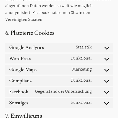
abgerufenen Daten werden so weit wie möglich
anonymisiert. Facebook hat seinen Sitz in den
Vereinigten Staaten
6. Platzierte Cookies
Statistik
Google Analytics
Consent
to
Funktional
WordPress
service
Consent
google-
to
Marketing
Google Maps
analytics
service
Consent
wordpress
to
Funktional
Complianz
service
Consent
google-
to
Gegenstand der Untersuchung
Facebook
maps
service
Consent
complianz
to
Funktional
Sonstiges
service
Consent
facebook
to
7. Einwilligung
service