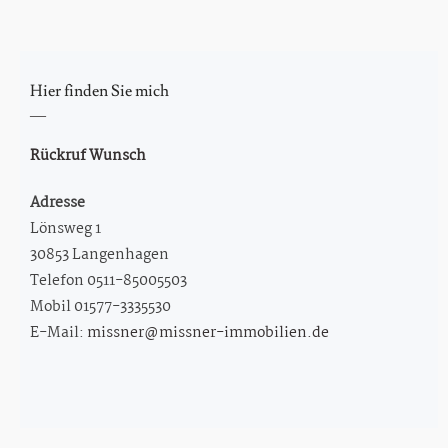
Eigentumswohnungen
Mehrfamilienhaus kaufen
Hier finden Sie mich
Grundstück kaufen
Rückruf Wunsch
Gewerbeimmobilien mieten und Garagen mieten
Adresse
Wohnung mieten – Haus mieten
Lönsweg 1
30853 Langenhagen
Immobilien Verkauf/ Vermietung
Telefon 0511-85005503
Mobil 01577-3335530
Service
E-Mail:
missner@missner-immobilien.de
Immobilien Beratung und Begleitung
Marktpreiseinschätzung
Immobilien vermieten