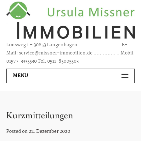
Skip
to
content
Lönsweg 1 – 30853 Langenhagen …………………… …E-
Mail: service@missner-immobilien.de ………….. .. Mobil
01577-3335530 Tel. 0511-85005503
MENU
Kontakt
Über Mich
Kurzmitteilungen
Immobilien Kaufen/ Mieten
Posted on
22. Dezember 2020
Haus kaufen