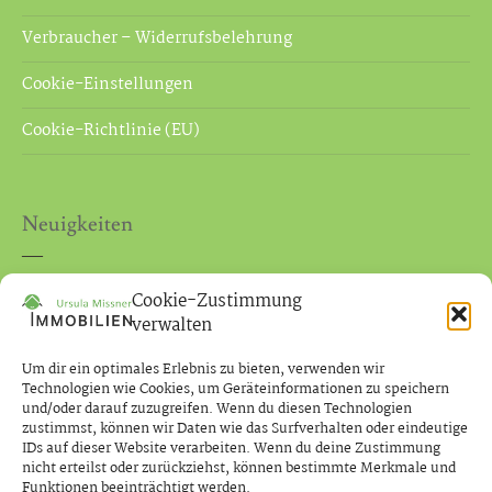
Verbraucher – Widerrufsbelehrung
Cookie-Einstellungen
Cookie-Richtlinie (EU)
Neuigkeiten
Neues Gesetz zur Maklerprovision bei Verkauf an
Cookie-Zustimmung
Verbraucher
verwalten
Ihre Immobilienmaklerin in Hannover – Langenhagen
Um dir ein optimales Erlebnis zu bieten, verwenden wir
Technologien wie Cookies, um Geräteinformationen zu speichern
und/oder darauf zuzugreifen. Wenn du diesen Technologien
zustimmst, können wir Daten wie das Surfverhalten oder eindeutige
IDs auf dieser Website verarbeiten. Wenn du deine Zustimmung
nicht erteilst oder zurückziehst, können bestimmte Merkmale und
Funktionen beeinträchtigt werden.